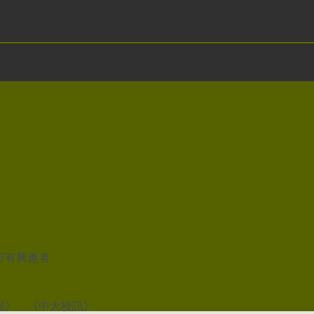
影有興趣者
報》、《中大校訊》