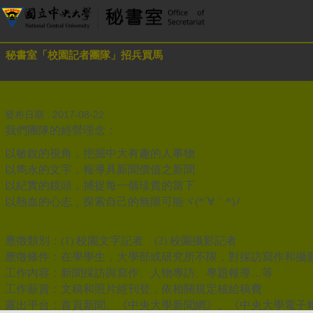
秘書室「校園記者團隊」招兵買馬
發布日期 :
2017-08-22
我們團隊的經營理念：
以敏銳的視角，挖掘中大有趣的人事物
以雋永的文字，報導具新聞價值之新聞
以紀實的鏡頭，捕捉每一個珍貴的當下
以熱血的心志，探索自己的無限可能ヾ(*´∀｀*)ﾉ
應徵類別：(1) 校園文字記者 (2) 校園攝影記者
應徵條件：在學學生，大學部或研究所不限，對採訪寫作和攝
工作內容：新聞採訪與寫作、人物專訪、專題報導…等
工作薪資：文稿和照片經刊登，依相關規定核給稿費
露出平台：首頁新聞、《中央大學新聞網》、《中央大學電子