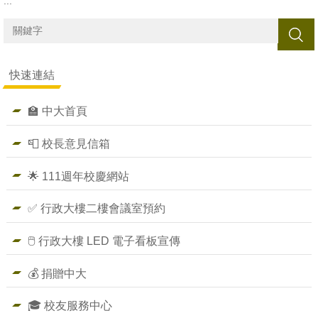
:::
搜尋
快速連結
🏫 中大首頁
📮 校長意見信箱
🌟 111週年校慶網站
✅ 行政大樓二樓會議室預約
🖱️ 行政大樓 LED 電子看板宣傳
💰 捐贈中大
🎓 校友服務中心