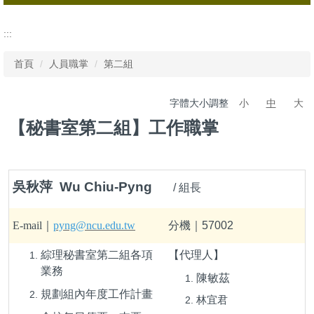
秘書室
:::
第一組
首頁
人員職掌
第二組
第二組
字體大小調整
小
中
大
校友服務中心
【秘書室第二組】工作職掌
吳秋萍 Wu Chiu-Pyng
/ 組長
E-mail｜
pyng@ncu.edu.tw
分機｜57002
綜理秘書室第二組各項
【代理人】
業務
陳敏茲
規劃組內年度工作計畫
林宜君