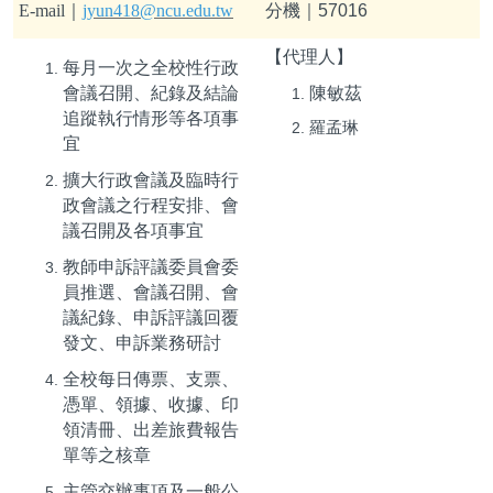
E-mail
｜
jyun418@ncu.edu.tw
分機｜57016
【代理人】
每月一次之全校性行政
會議召開、紀錄及結論
陳敏茲
追蹤執行情形等各項事
羅孟琳
宜
擴大行政會議及臨時行
政會議之行程安排、會
議召開及各項事宜
教師申訴評議委員會委
員推選、會議召開、會
議紀錄、申訴評議回覆
發文、申訴業務研討
全校每日傳票、支票、
憑單、領據、收據、印
領清冊、出差旅費報告
單等之核章
主管交辦事項及一般公