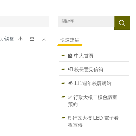
:::
搜尋
大小調整
小
中
大
快速連結
🏫 中大首頁
📮 校長意見信箱
🌟 111週年校慶網站
✅ 行政大樓二樓會議室
預約
🖱️ 行政大樓 LED 電子看
板宣傳