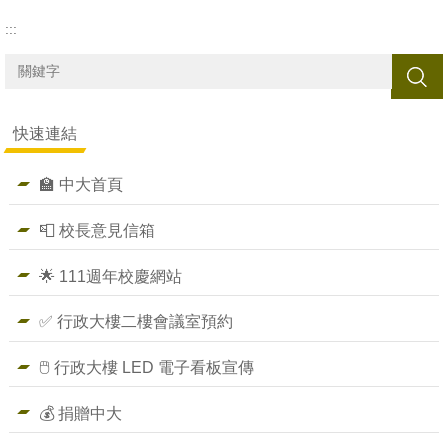
:::
搜尋
快速連結
🏫 中大首頁
📮 校長意見信箱
🌟 111週年校慶網站
✅ 行政大樓二樓會議室預約
🖱️ 行政大樓 LED 電子看板宣傳
💰 捐贈中大