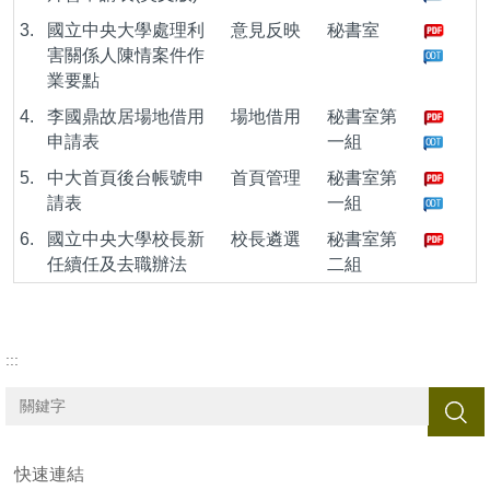
3.
國立中央大學處理利
意見反映
秘書室
害關係人陳情案件作
業要點
4.
李國鼎故居場地借用
場地借用
秘書室第
申請表
一組
5.
中大首頁後台帳號申
首頁管理
秘書室第
請表
一組
6.
國立中央大學校長新
校長遴選
秘書室第
任續任及去職辦法
二組
:::
搜尋
快速連結