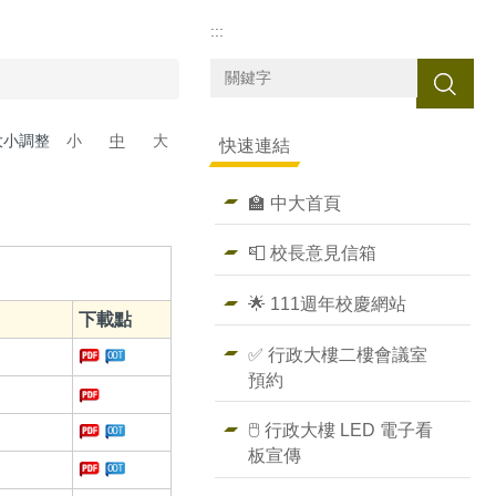
:::
搜尋
大小調整
小
中
大
快速連結
🏫 中大首頁
📮 校長意見信箱
🌟 111週年校慶網站
下載點
✅ 行政大樓二樓會議室
預約
🖱️ 行政大樓 LED 電子看
板宣傳