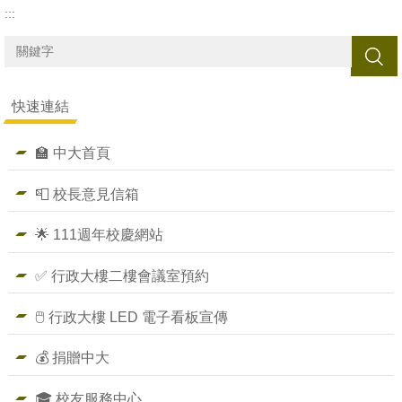
:::
搜尋
快速連結
🏫 中大首頁
📮 校長意見信箱
🌟 111週年校慶網站
✅ 行政大樓二樓會議室預約
🖱️ 行政大樓 LED 電子看板宣傳
💰 捐贈中大
🎓 校友服務中心