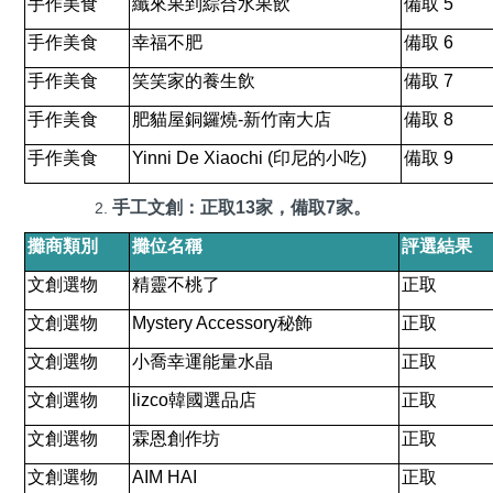
手作美食
纖來果到綜合水果飲
備取
5
手作美食
幸福不肥
備取
6
手作美食
笑笑家的養生飲
備取
7
手作美食
肥貓屋銅鑼燒
-
新竹南大店
備取
8
手作美食
Yinni De Xiaochi (
印尼的小吃
)
備取
9
手工文創：正取
13
家，備取
7
家。
攤商類別
攤位名稱
評選結果
文創選物
精靈不桃了
正取
文創選物
Mystery Accessory
秘飾
正取
文創選物
小喬幸運能量水晶
正取
文創選物
lizco
韓國選品店
正取
文創選物
霖恩創作坊
正取
文創選物
AIM HAI
正取