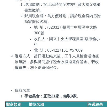
現場繳納：於上班時間至本校行政大樓
2
樓秘
書室繳納。
郵局現金袋：為方便辨別，請於現金袋內另附
商家攤位名稱。
地 址：
(320317)
桃園市中壢區中大路
300
號
收件人：國立中央大學秘書室 蔡沛倫小
姐
電 話：
03-4227151 #57009
退還方式：當日活動結束後，工作人員檢查場地復
原無誤，參與攤商憑保證金收據退還保證金。若收
據遺失，恕不退還保證金。
錄取名單
手做美食：正取
21
家，備取
9
家。
攤商類別
攤位名稱
評選結果