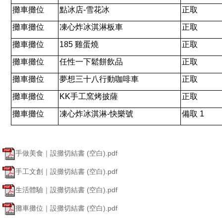
攤車攤位
點冰店
-
雪花冰
正取
攤車攤位
凍心炸冰淇淋板車
正取
攤車攤位
185
雞蛋燒
正取
攤車攤位
任性一下鬆餅飲品
正取
攤車攤位
夢想三十八行動咖啡車
正取
攤車攤位
KK
手工窯烤披薩
正取
攤車攤位
凍心炸冰淇淋
-
快樂號
備取
1
手做美食｜設攤切結書 (空白).pdf
手工文創｜設攤切結書 (空白).pdf
生活體驗｜設攤切結書 (空白).pdf
攤車攤位｜設攤切結書 (空白).pdf