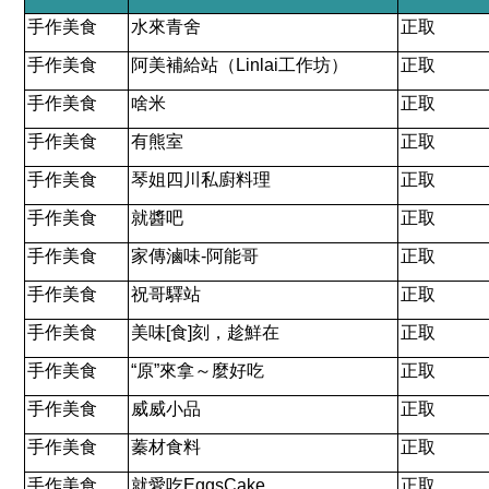
手作美食
水來青舍
正取
手作美食
阿美補給站（
Linlai
工作坊）
正取
手作美食
啥米
正取
手作美食
有熊室
正取
手作美食
琴姐四川私廚料理
正取
手作美食
就醬吧
正取
手作美食
家傳滷味
-
阿能哥
正取
手作美食
祝哥驛站
正取
手作美食
美味
[
食
]
刻，趁鮮在
正取
手作美食
“
原
”
來拿～麼好吃
正取
手作美食
威威小品
正取
手作美食
蓁材食料
正取
手作美食
就愛吃
EggsCake
正取