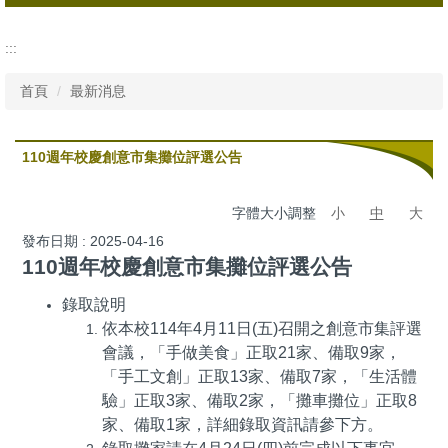
所有消息
:::
行政公告
首頁
最新消息
活動資訊
110週年校慶創意市集攤位評選公告
字體大小調整
小
中
大
發布日期 :
2025-04-16
110
週年校慶創意市集攤位評選公告
錄取說明
依本校
114
年
4
月
11
日
(
五
)
召開之創意市集評選
會議，「手做美食」正取
21
家、備取
9
家，
「手工文創」正取
13
家、備取
7
家，「生活體
驗」正取
3
家、備取
2
家，「攤車攤位」正取
8
家、備取
1
家，詳細錄取資訊請參下方。