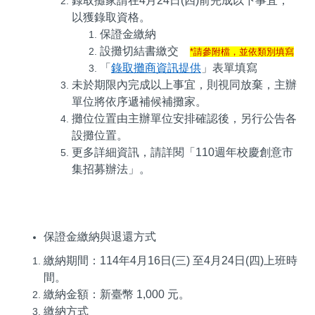
錄取攤家請在
4
月
24
日
(
四
)
前完成以下事宜，
以獲錄取資格。
保證金繳納
設攤切結書繳交
*
請參附檔，並依類別填寫
「
錄取攤商資訊提供
」表單填寫
未於期限內完成以上事宜，則視同放棄，主辦
單位將依序遞補候補攤家。
攤位位置由主辦單位安排確認後，另行公告各
設攤位置。
更多詳細資訊，請詳閱「
110
週年校慶創意市
集招募辦法」。
保證金繳納與退還方式
繳納期間：
114
年
4
月
16
日
(
三
)
至
4
月
24
日
(
四
)
上班時
間。
繳納金額：新臺幣
1,000
元。
繳納方式