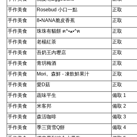
手作美食
Rosebud
小口一點
正取
手作美食
8•NANA
脆皮香蕉
正取
手作美食
珠珠有貓餅
ฅ
^•ﻌ•^
ฅ
正取
手作美食
老楊紅茶
正取
手作美食
吾奶王內壢店
正取
手作美食
青玥梅酒
正取
手作美食
Mori
。森鮮
-
凍飲鮮果汁
正取
手作美食
愛
D
菇
正取
手作美食
蔬味平生
備取
1
手作美食
米客邦
備取
2
手作美食
森活咖啡
備取
3
手作美食
季三寶雪
Q
餅
備取
4