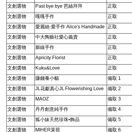
文創選物
Past bye bye
芭絲拜拜
正取
文創選物
嘎嘎手作
正取
文創選物
愛麗絲
·
愛手作
Alice's Handmade
正取
文創選物
中大陶藝社愛心義賣
正取
文創選物
膨線手作
正取
文創選物
Apricity Florist
正取
文創選物
Kuku&Love
正取
文創選物
賺錢養小貓
備取
1
文創選物
JL
花獻真心
JL Flowerishing Love
備取
2
文創選物
MAOZ
備取
3
文創選物
丹丹創意純手作
備取
4
文創選物
狐小妹天然珍珠
•
飾品
備取
5
文創選物
MIHER
茉荷
備取
6