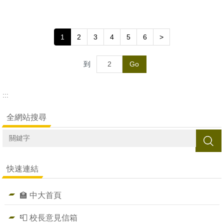
1
2
3
4
5
6
>
到
Go
:::
全網站搜尋
搜尋
快速連結
🏫 中大首頁
📮 校長意見信箱