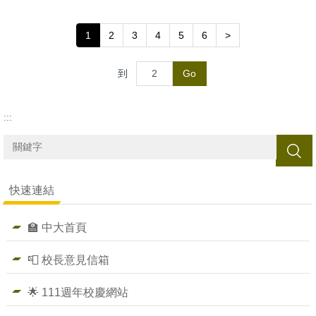
1
2
3
4
5
6
>
到
Go
:::
搜尋
快速連結
🏫 中大首頁
📮 校長意見信箱
🌟 111週年校慶網站