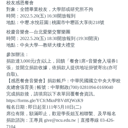
校友感恩餐會
對象：全體畢業校友，大學部或研究所不拘
時間：2022.5.20(五) 16:30開放報到
地點：中壢.水悅莊園 | 桃園市中壢區大享街218號
校慶音樂會—台北愛樂交響樂團
時間：2022.5.20(五) 18:30開放報到 (19:30開演)
地點：中央大學—教研大樓大禮堂
參加辦法：
捐款達3,000元(含)以上，回饋「餐會1席+音樂會入場券1
張」並開立捐款收據，依捐款人提供地址掛號寄出(亦可
自取)。
【感恩餐會音樂會】捐款帳戶：中華民國國立中央大學校
友總會張育美 | 帳號：中華郵政(700) 0281094-0169040
完成捐款後，請填寫以下表單回覆餐會資訊。
https://forms.gle/YCfcMknPBVdfQWzK9
報名日期 : 即日起至111年5月10日(二)
席位有限，額滿即止，歡迎學長姐互相聯繫、及早報名
捐款諮詢：王專員 give@ncu.edu.tw｜直撥專線 03-426-
7104