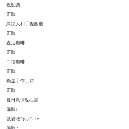
祝點讚
正取
鳥悦人和手捏飯糰
正取
森活咖啡
正取
口福咖啡
正取
楊屋手作工坊
正取
夏日風情點心舖
備取1
就愛吃EggsCake
備取2