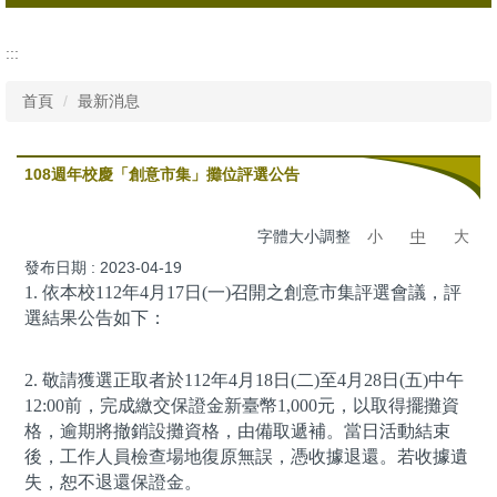
所有消息
:::
行政公告
首頁
最新消息
活動資訊
108週年校慶「創意市集」攤位評選公告
字體大小調整
小
中
大
發布日期 :
2023-04-19
1. 依本校112年4月17日(一)召開之創意市集評選會議，評
選結果公告如下：
2. 敬請獲選正取者於112年4月18日(二)至4月28日(五)中午
12:00前，完成繳交保證金新臺幣1,000元，以取得擺攤資
格，逾期將撤銷設攤資格，由備取遞補。當日活動結束
後，工作人員檢查場地復原無誤，憑收據退還。若收據遺
失，恕不退還保證金。