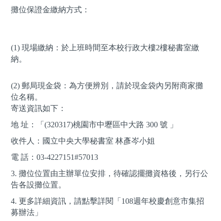
攤位保證金繳納方式：
(1) 現場繳納：於上班時間至本校行政大樓2樓秘書室繳
納。
(2) 郵局現金袋：為方便辨別，請於現金袋內另附商家攤
位名稱。
寄送資訊如下：
地 址：「(320317)桃園市中壢區中大路 300 號 」
收件人：國立中央大學秘書室 林彥岑小姐
電 話：03-4227151#57013
3. 攤位位置由主辦單位安排，待確認擺攤資格後，另行公
告各設攤位置。
4. 更多詳細資訊，請點擊詳閱「108週年校慶創意市集招
募辦法」