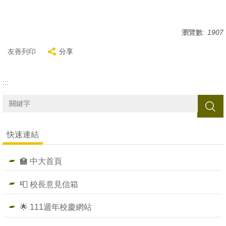
瀏覽數:
1907
友善列印
分享
:::
搜尋
快速連結
🏫 中大首頁
📮 校長意見信箱
🌟 111週年校慶網站